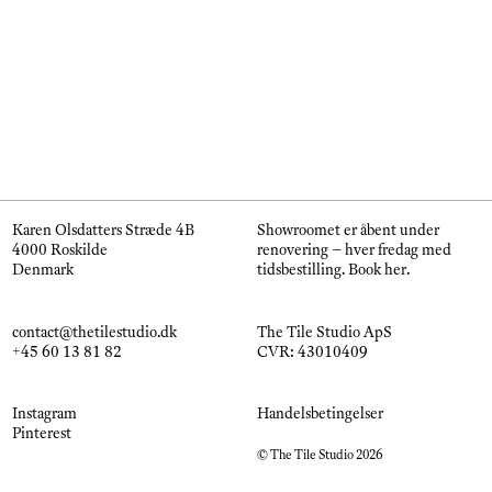
Karen Olsdatters Stræde 4B
Showroomet er åbent under
4000 Roskilde
renovering – hver fredag med
Denmark
tidsbestilling.
Book her
.
contact@thetilestudio.dk
The Tile Studio ApS
+45 60 13 81 82
CVR: 43010409
Instagram
Handelsbetingelser
Pinterest
© The Tile Studio 2026