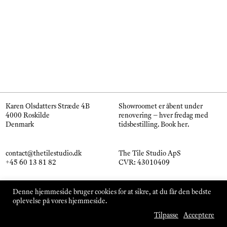
Karen Olsdatters Stræde 4B
Showroomet er åbent under
4000 Roskilde
renovering – hver fredag med
Denmark
tidsbestilling.
Book her
.
contact@thetilestudio.dk
The Tile Studio ApS
+45 60 13 81 82
CVR: 43010409
Instagram
Handelsbetingelser
Denne hjemmeside bruger cookies for at sikre, at du får den bedste
Pinterest
oplevelse på vores hjemmeside.
© The Tile Studio 2026
Tilpasse
Acceptere