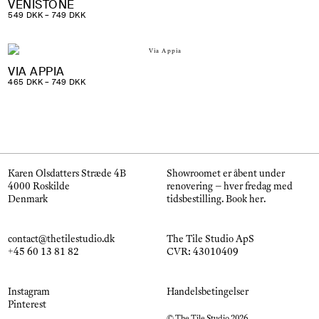
VENISTONE
PRISINTERVAL:
549
DKK
–
749
DKK
549 DKK
TIL
749 DKK
VIA APPIA
PRISINTERVAL:
465
DKK
–
749
DKK
465 DKK
TIL
749 DKK
Karen Olsdatters Stræde 4B
Showroomet er åbent under
4000 Roskilde
renovering – hver fredag med
Denmark
tidsbestilling.
Book her
.
contact@thetilestudio.dk
The Tile Studio ApS
+45 60 13 81 82
CVR: 43010409
Instagram
Handelsbetingelser
Pinterest
© The Tile Studio 2026