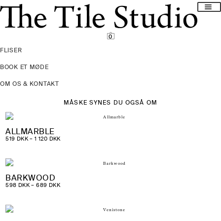
Spring
Spring
til
til
navigation
indhold
0
FLISER
BOOK ET MØDE
OM OS & KONTAKT
MÅSKE SYNES DU OGSÅ OM
ALLMARBLE
PRISINTERVAL:
519
DKK
–
1 120
DKK
519 DKK
TIL
1
120 DKK
BARKWOOD
PRISINTERVAL:
598
DKK
–
689
DKK
598 DKK
TIL
689 DKK