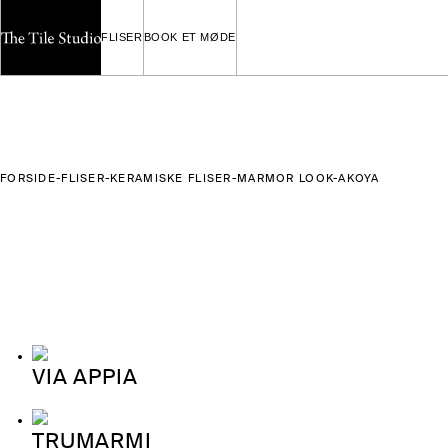
Spring
Spring
til
til
FLISER
BOOK ET MØDE
navigation
indhold
FORSIDE
-
FLISER
-
KERAMISKE FLISER
-
MARMOR LOOK
-
AKOYA
VIA APPIA
TRUMARMI