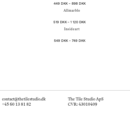
PRISINTERVAL:
449
DKK
–
898
DKK
449 DKK
TIL
898 DKK
PRISINTERVAL:
519
DKK
–
1 120
DKK
519 DKK
TIL
1
120 DKK
PRISINTERVAL:
549
DKK
–
749
DKK
549 DKK
TIL
749 DKK
contact@thetilestudio.dk
The Tile Studio ApS
+45 60 13 81 82
CVR: 43010409