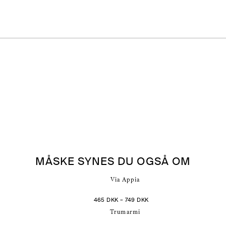
MÅSKE SYNES DU OGSÅ OM
PRISINTERVAL:
465
DKK
–
749
DKK
465 DKK
TIL
749 DKK