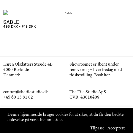
449 DKK
TIL
798 DKK
SABLE
PRISINTERVAL:
498
DKK
–
749
DKK
498 DKK
TIL
749 DKK
Karen Olsdatters Stræde 4B
Showroomet er åbent under
4000 Roskilde
renovering – hver fredag med
Denmark
tidsbestilling.
Book her
.
contact@thetilestudio.dk
The Tile Studio ApS
+45 60 13 81 82
CVR: 43010409
Instagram
Handelsbetingelser
Denne hjemmeside bruger cookies for at sikre, at du får den bedste
Pinterest
oplevelse på vores hjemmeside.
© The Tile Studio 2026
Tilpasse
Acceptere