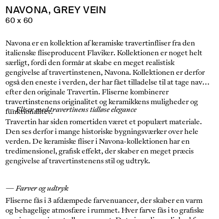
NAVONA, GREY VEIN
60 x 60
Navona er en kollektion af keramiske travertinfliser fra den
italienske fliseproducent Flaviker. Kollektionen er noget helt
særligt, fordi den formår at skabe en meget realistisk
gengivelse af travertinstenen, Navona. Kollektionen er derfor
også den eneste i verden, der har fået tilladelse til at tage navn
efter den originale Travertin. Fliserne kombinerer
travertinstenens originalitet og keramikkens muligheder og
— Fliser med travertinens tidløse elegance
funktionalitet.
Travertin har siden romertiden været et populært materiale.
Den ses derfor i mange historiske bygningsværker over hele
verden. De keramiske fliser i Navona-kollektionen har en
tredimensionel, grafisk effekt, der skaber en meget præcis
gengivelse af travertinstenens stil og udtryk.
— Farver og udtryk
Fliserne fås i 3 afdæmpede farvenuancer, der skaber en varm
og behagelige atmosfære i rummet. Hver farve fås i to grafiske