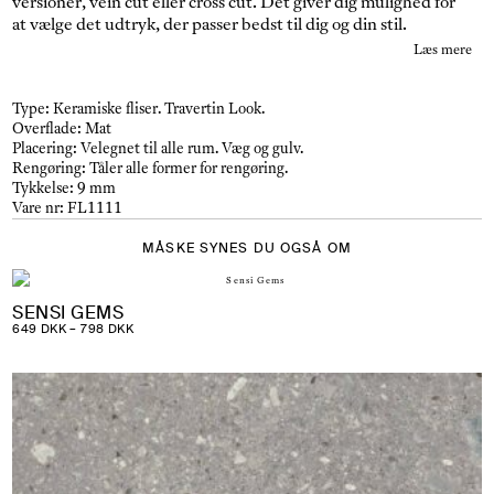
versioner, vein cut eller cross cut. Det giver dig mulighed for
at vælge det udtryk, der passer bedst til dig og din stil.
Læs mere
Type:
Keramiske fliser.
Travertin Look.
Overflade:
Mat
Placering:
Velegnet til alle rum.
Væg og gulv.
Rengøring:
Tåler alle former for rengøring.
Tykkelse:
9 mm
Vare nr:
FL1111
MÅSKE SYNES DU OGSÅ OM
SENSI GEMS
PRISINTERVAL:
649
DKK
–
798
DKK
649 DKK
TIL
798 DKK