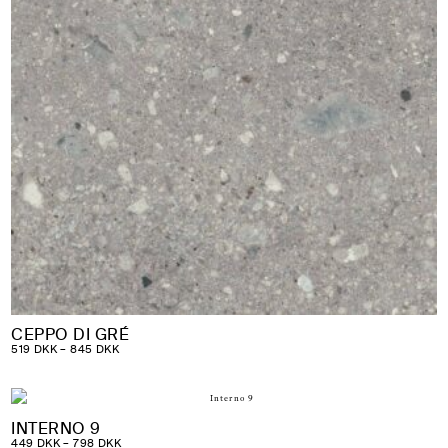
CEPPO DI GRÉ
PRISINTERVAL:
519
DKK
–
845
DKK
519 DKK
TIL
845 DKK
INTERNO 9
PRISINTERVAL:
449
DKK
–
798
DKK