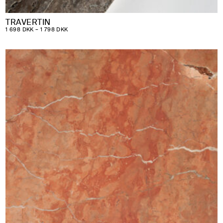
TRAVERTIN
PRISINTERVAL:
1 698
DKK
–
1 798
DKK
1
698 DKK
TIL
1
798 DKK