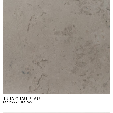
JURA GRAU BLAU
PRISINTERVAL:
950
DKK
–
1 295
DKK
950 DKK
TIL