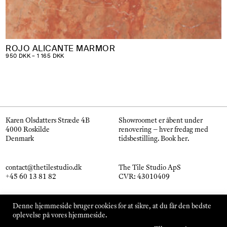
ROJO ALICANTE MARMOR
PRISINTERVAL:
950
DKK
–
1 165
DKK
950 DKK
TIL
1
165 DKK
Karen Olsdatters Stræde 4B
Showroomet er åbent under
4000 Roskilde
renovering – hver fredag med
Denmark
tidsbestilling.
Book her
.
contact@thetilestudio.dk
The Tile Studio ApS
+45 60 13 81 82
CVR: 43010409
Instagram
Handelsbetingelser
Denne hjemmeside bruger cookies for at sikre, at du får den bedste
Pinterest
oplevelse på vores hjemmeside.
© The Tile Studio 2026