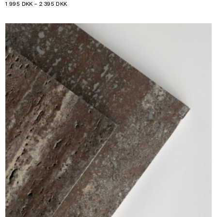
PRISINTERVAL:
1 995
DKK
–
2 395
DKK
1
995 DKK
TIL
2
395 DKK