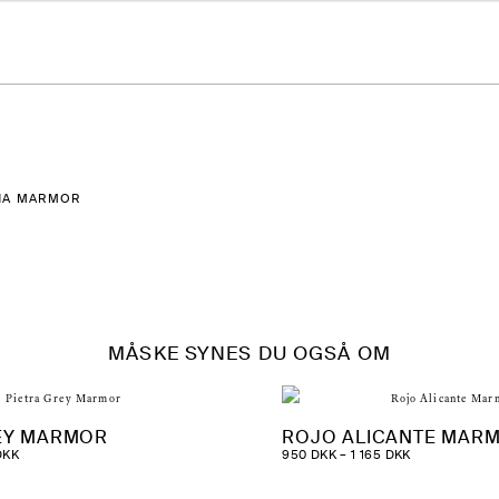
NA MARMOR
MÅSKE SYNES DU OGSÅ OM
EY MARMOR
ROJO ALICANTE MAR
PRISINTERVAL:
PRISINTERVAL
DKK
950
DKK
–
1 165
DKK
998 DKK
950 DKK
TIL
TIL