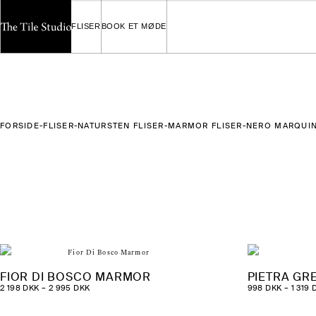
Spring
Spring
198 DKK
til
til
FLISER
BOOK ET MØDE
navigation
indhold
FORSIDE
-
FLISER
-
NATURSTEN FLISER
-
MARMOR FLISER
-
NERO MARQUI
FIOR DI BOSCO MARMOR
PIETRA GR
PRISINTERVAL:
2 198
DKK
–
2 995
DKK
998
DKK
–
1 319
2
198 DKK