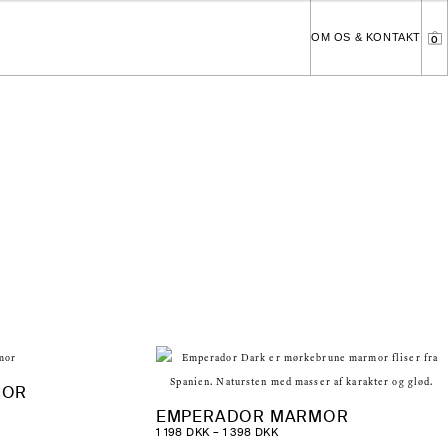
OM OS & KONTAKT
0
MOR
:
EMPERADOR MARMOR
PRISINTERVAL:
1 198
DKK
–
1 398
DKK
1