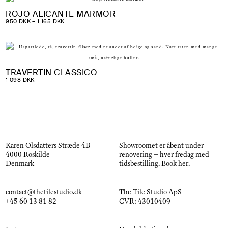
ROJO ALICANTE MARMOR
PRISINTERVAL:
950
DKK
–
1 165
DKK
950 DKK
TIL
1
165 DKK
TRAVERTIN CLASSICO
1 098
DKK
Karen Olsdatters Stræde 4B
Showroomet er åbent under
4000 Roskilde
renovering – hver fredag med
Denmark
tidsbestilling.
Book her
.
contact@thetilestudio.dk
The Tile Studio ApS
+45 60 13 81 82
CVR: 43010409