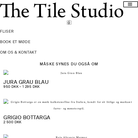
Spring
Spring
til
til
navigation
indhold
0
FLISER
BOOK ET MØDE
OM OS & KONTAKT
MÅSKE SYNES DU OGSÅ OM
JURA GRAU BLAU
PRISINTERVAL:
950
DKK
–
1 295
DKK
950 DKK
TIL
1
295 DKK
GRIGIO BOTTARGA
2 500
DKK