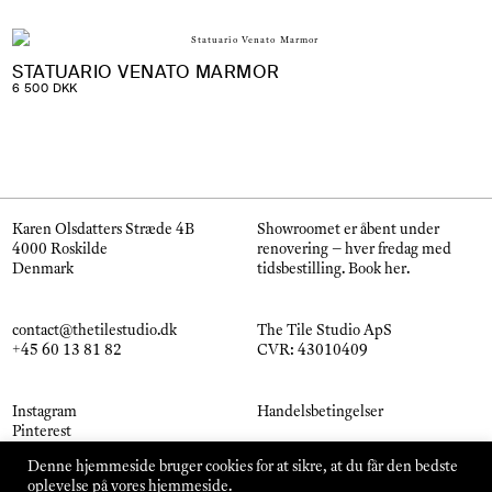
950 DKK
TIL
1
295 DKK
STATUARIO VENATO MARMOR
6 500
DKK
Karen Olsdatters Stræde 4B
Showroomet er åbent under
4000 Roskilde
renovering – hver fredag med
Denmark
tidsbestilling.
Book her
.
contact@thetilestudio.dk
The Tile Studio ApS
+45 60 13 81 82
CVR: 43010409
Instagram
Handelsbetingelser
Pinterest
© The Tile Studio 2026
Denne hjemmeside bruger cookies for at sikre, at du får den bedste
oplevelse på vores hjemmeside.