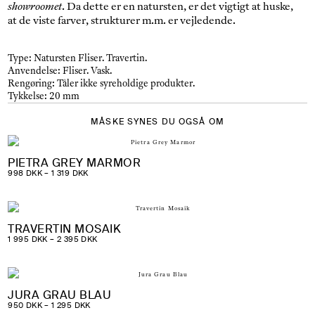
showroomet
. Da dette er en natursten, er det vigtigt at huske,
at de viste farver, strukturer m.m. er vejledende.
Type:
Natursten Fliser.
Travertin.
Anvendelse:
Fliser.
Vask.
Rengøring:
Tåler ikke syreholdige produkter.
Tykkelse:
20 mm
MÅSKE SYNES DU OGSÅ OM
PIETRA GREY MARMOR
PRISINTERVAL:
998
DKK
–
1 319
DKK
998 DKK
TIL
1
319 DKK
TRAVERTIN MOSAIK
PRISINTERVAL:
1 995
DKK
–
2 395
DKK
1
995 DKK
TIL
2
395 DKK
JURA GRAU BLAU
PRISINTERVAL:
950
DKK
–
1 295
DKK