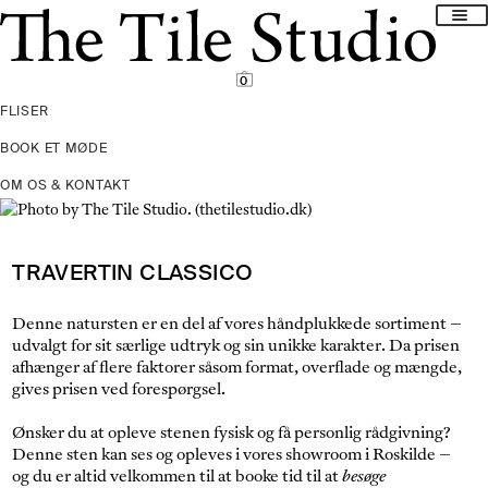
Spring
Spring
til
til
navigation
indhold
0
FLISER
BOOK ET MØDE
OM OS & KONTAKT
TRAVERTIN CLASSICO
Denne natursten er en del af vores håndplukkede sortiment –
udvalgt for sit særlige udtryk og sin unikke karakter. Da prisen
afhænger af flere faktorer såsom format, overflade og mængde,
gives prisen ved forespørgsel.
Ønsker du at opleve stenen fysisk og få personlig rådgivning?
Denne sten kan ses og opleves i vores showroom i Roskilde –
og du er altid velkommen til at booke tid til at
besøge