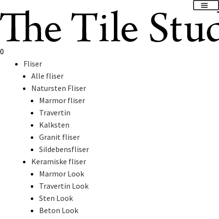
Spring
Spring
til
til
navigation
indhold
0
Fliser
Alle fliser
Natursten Fliser
Marmor fliser
Travertin
Kalksten
Granit fliser
Sildebensfliser
Keramiske fliser
Marmor Look
Travertin Look
Sten Look
Beton Look