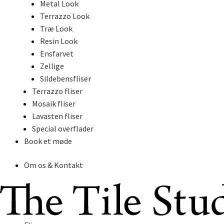
Metal Look
Terrazzo Look
Træ Look
Resin Look
Ensfarvet
Zellige
Sildebensfliser
Terrazzo fliser
Mosaik fliser
Lavasten fliser
Special overflader
Book et møde
Om os & Kontakt