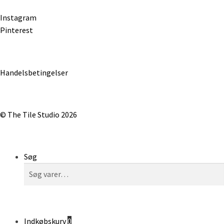
Instagram
Pinterest
Handelsbetingelser
© The Tile Studio 2026
Søg
Søg
Søg
efter:
Indkøbskurv
0