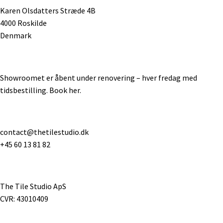
Karen Olsdatters Stræde 4B
4000 Roskilde
Denmark
Showroomet er åbent under renovering – hver fredag med
tidsbestilling.
Book her
.
contact@thetilestudio.dk
+45 60 13 81 82
The Tile Studio ApS
CVR: 43010409