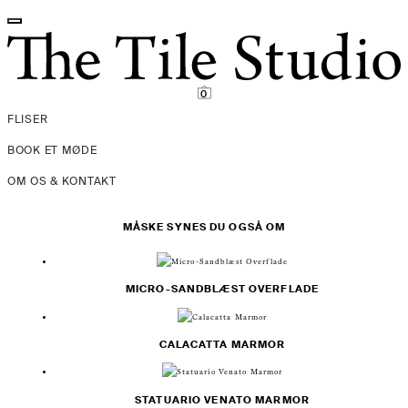
Spring
Spring
til
til
navigation
indhold
0
FLISER
BOOK ET MØDE
OM OS & KONTAKT
MÅSKE SYNES DU OGSÅ OM
MICRO-SANDBLÆST OVERFLADE
CALACATTA MARMOR
STATUARIO VENATO MARMOR