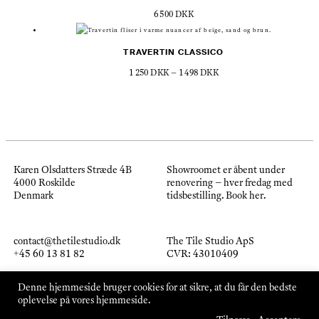
6 500
DKK
TRAVERTIN CLASSICO
Prisinterval:
1 250
DKK
–
1 498
DKK
1
250 DKK
til
1
498 DKK
Karen Olsdatters Stræde 4B
Showroomet er åbent under
4000 Roskilde
renovering – hver fredag med
Denmark
tidsbestilling.
Book her
.
contact@thetilestudio.dk
The Tile Studio ApS
+45 60 13 81 82
CVR: 43010409
Denne hjemmeside bruger cookies for at sikre, at du får den bedste
Instagram
Handelsbetingelser
oplevelse på vores hjemmeside.
Pinterest