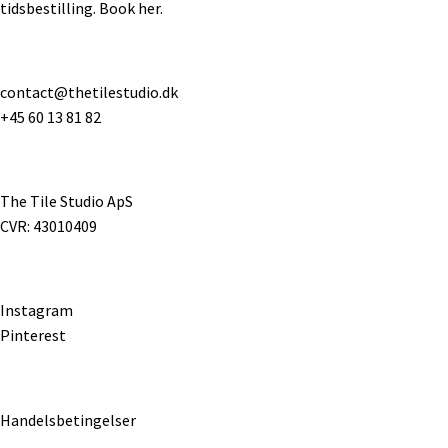
tidsbestilling.
Book her
.
contact@thetilestudio.dk
+45 60 13 81 82
The Tile Studio ApS
CVR: 43010409
Instagram
Pinterest
Handelsbetingelser