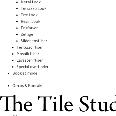
Metal Look
Terrazzo Look
Træ Look
Resin Look
Ensfarvet
Zellige
Sildebensfliser
Terrazzo fliser
Mosaik fliser
Lavasten fliser
Special overflader
Book et møde
Om os & Kontakt