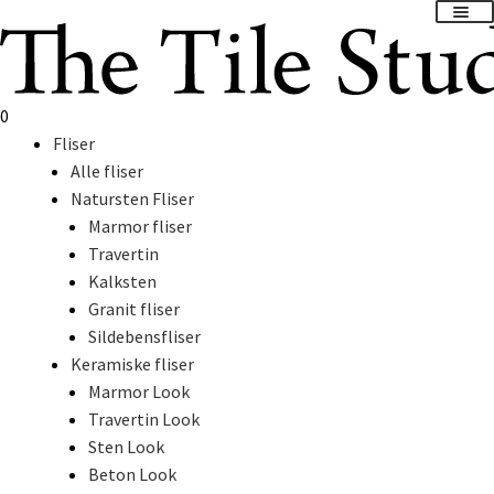
Spring
Spring
til
til
navigation
indhold
0
Fliser
Alle fliser
Natursten Fliser
Marmor fliser
Travertin
Kalksten
Granit fliser
Sildebensfliser
Keramiske fliser
Marmor Look
Travertin Look
Sten Look
Beton Look