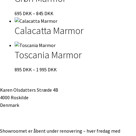
Prisinterval:
695
DKK
–
845
DKK
695 DKK
Calacatta Marmor
til
845 DKK
Toscania Marmor
Prisinterval:
895
DKK
–
1 995
DKK
895 DKK
til
Karen Olsdatters Stræde 4B
1
4000 Roskilde
995 DKK
Denmark
Showroomet er åbent under renovering – hver fredag med