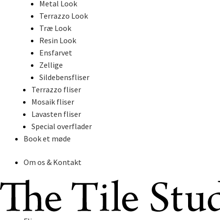
Metal Look
Terrazzo Look
Træ Look
Resin Look
Ensfarvet
Zellige
Sildebensfliser
Terrazzo fliser
Mosaik fliser
Lavasten fliser
Special overflader
Book et møde
Om os & Kontakt