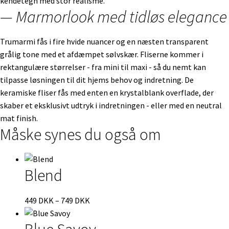
kendetegn med stor realisme.
— Marmorlook med tidløs elegance
Trumarmi fås i fire hvide nuancer og en næsten transparent
grålig tone med et afdæmpet sølvskær. Fliserne kommer i
rektangulære størrelser - fra mini til maxi - så du nemt kan
tilpasse løsningen til dit hjems behov og indretning. De
keramiske fliser fås med enten en krystalblank overflade, der
skaber et eksklusivt udtryk i indretningen - eller med en neutral
mat finish.
Måske synes du også om
Blend
Prisinterval:
449
DKK
–
749
DKK
449 DKK
til