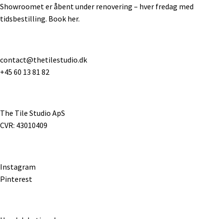
Showroomet er åbent under renovering – hver fredag med
tidsbestilling.
Book her
.
contact@thetilestudio.dk
+45 60 13 81 82
The Tile Studio ApS
CVR: 43010409
Instagram
Pinterest