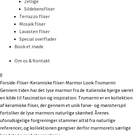
Zellige
Sildebensfliser
Terrazzo fliser
Mosaik fliser
Lavasten fliser
Special overflader
Book et møde
Om os & Kontakt
0
Forside
-
Fliser
-
Keramiske fliser
-
Marmor Look
-
Trumarmi
Gennem tiden har det lyse marmor fra de italienske bjerge været
en kilde til fascination og inspiration. Trumarmi er en kollektion
af keramiske fliser, der gennem et unik farve- og mønsterspil
fortolker de lyse marmors naturlige skønhed. Årenes
uforudsigelige forgreninger stammer altid fra naturlige
referencer, og kollektionen gengiver derfor marmorets særlige