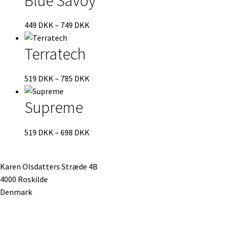
Blue Savoy
749 DKK
Prisinterval:
449
DKK
–
749
DKK
449 DKK
Terratech
til
749 DKK
Prisinterval:
519
DKK
–
785
DKK
519 DKK
Supreme
til
785 DKK
Prisinterval:
519
DKK
–
698
DKK
519 DKK
til
Karen Olsdatters Stræde 4B
698 DKK
4000 Roskilde
Denmark