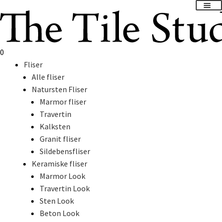
Spring
Spring
til
til
navigation
indhold
0
Fliser
Alle fliser
Natursten Fliser
Marmor fliser
Travertin
Kalksten
Granit fliser
Sildebensfliser
Keramiske fliser
Marmor Look
Travertin Look
Sten Look
Beton Look